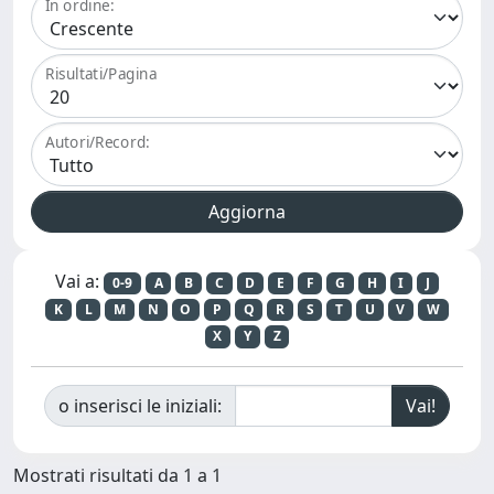
In ordine:
Risultati/Pagina
Autori/Record:
Vai a:
0-9
A
B
C
D
E
F
G
H
I
J
K
L
M
N
O
P
Q
R
S
T
U
V
W
X
Y
Z
o inserisci le iniziali:
Mostrati risultati da 1 a 1