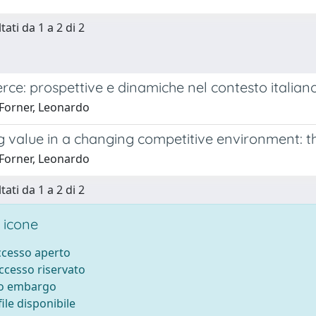
tati da 1 a 2 di 2
ce: prospettive e dinamiche nel contesto italian
Forner, Leonardo
 value in a changing competitive environment: th
Forner, Leonardo
tati da 1 a 2 di 2
 icone
accesso aperto
accesso riservato
to embargo
ile disponibile