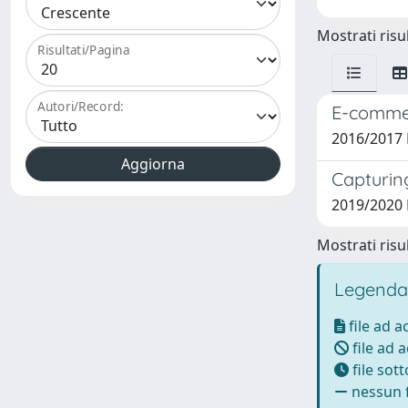
Mostrati risul
Risultati/Pagina
Autori/Record:
E-commer
2016/2017 
Capturing
2019/2020 
Mostrati risul
Legenda
file ad 
file ad 
file sot
nessun f