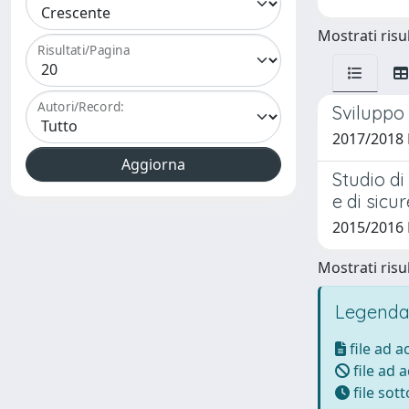
Mostrati risul
Risultati/Pagina
Autori/Record:
Sviluppo 
2017/2018 
Studio di
e di sicu
2015/2016 
Mostrati risul
Legenda
file ad 
file ad 
file sot