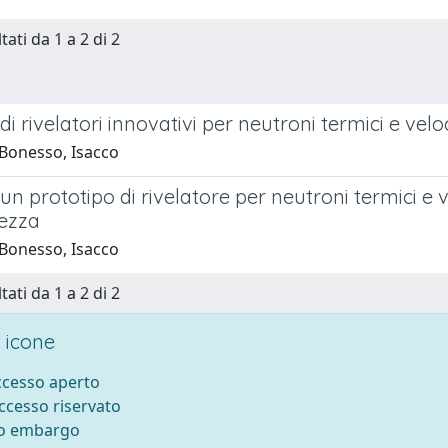
tati da 1 a 2 di 2
di rivelatori innovativi per neutroni termici e vel
Bonesso, Isacco
 un prototipo di rivelatore per neutroni termici e
rezza
Bonesso, Isacco
tati da 1 a 2 di 2
 icone
accesso aperto
accesso riservato
to embargo