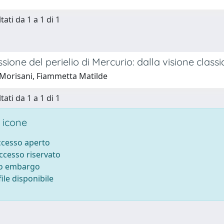
tati da 1 a 1 di 1
sione del perielio di Mercurio: dalla visione classic
Morisani, Fiammetta Matilde
tati da 1 a 1 di 1
 icone
accesso aperto
accesso riservato
to embargo
ile disponibile