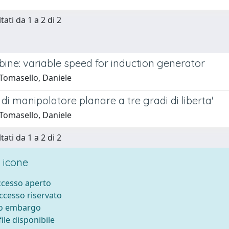
tati da 1 a 2 di 2
ine: variable speed for induction generator
Tomasello, Daniele
di manipolatore planare a tre gradi di liberta'
Tomasello, Daniele
tati da 1 a 2 di 2
 icone
accesso aperto
accesso riservato
to embargo
ile disponibile