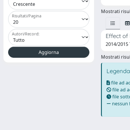
Mostrati risul
Risultati/Pagina
Autori/Record:
Effect o
2014/2015 T
Mostrati risul
Legenda
file ad 
file ad 
file sot
nessun f