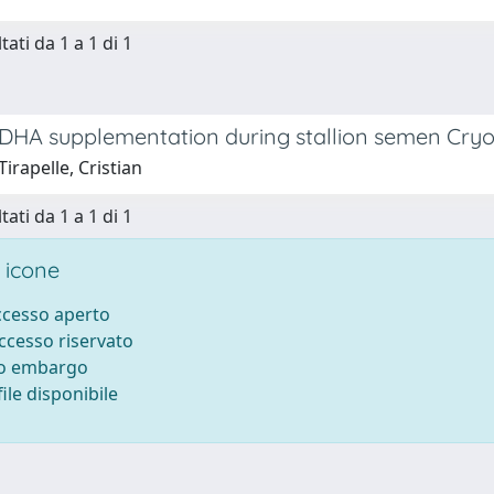
tati da 1 a 1 di 1
f DHA supplementation during stallion semen Cryo
irapelle, Cristian
tati da 1 a 1 di 1
 icone
accesso aperto
accesso riservato
to embargo
ile disponibile