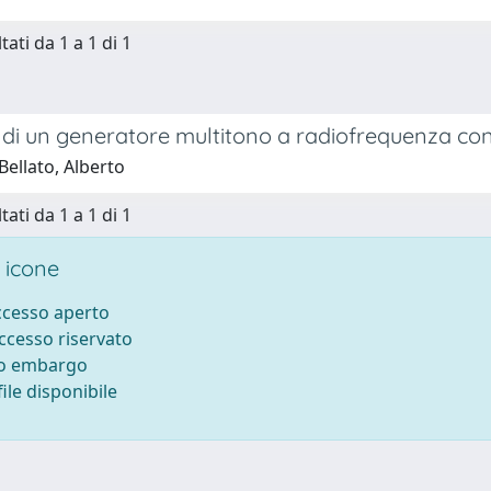
tati da 1 a 1 di 1
 di un generatore multitono a radiofrequenza con
ellato, Alberto
tati da 1 a 1 di 1
 icone
accesso aperto
accesso riservato
to embargo
ile disponibile