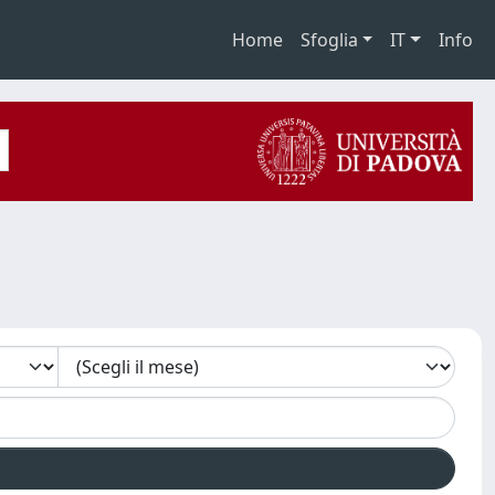
Home
Sfoglia
IT
Info