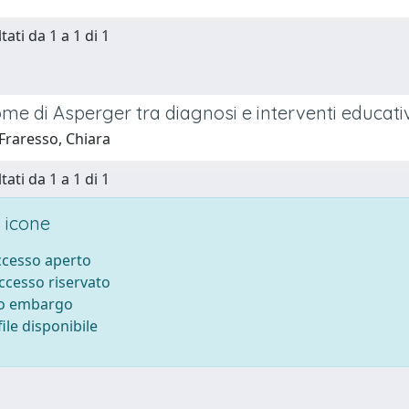
tati da 1 a 1 di 1
me di Asperger tra diagnosi e interventi educativ
Fraresso, Chiara
tati da 1 a 1 di 1
 icone
accesso aperto
accesso riservato
to embargo
ile disponibile