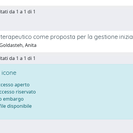
tati da 1 a 1 di 1
o terapeutico come proposta per la gestione iniz
Goldasteh, Anita
tati da 1 a 1 di 1
 icone
accesso aperto
accesso riservato
to embargo
ile disponibile