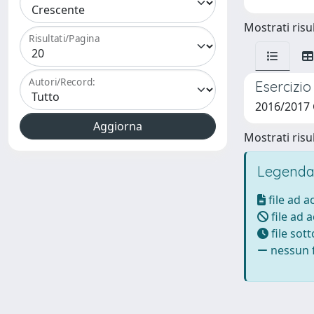
Mostrati risul
Risultati/Pagina
Autori/Record:
Esercizi
2016/2017 
Mostrati risul
Legenda
file ad 
file ad 
file sot
nessun f