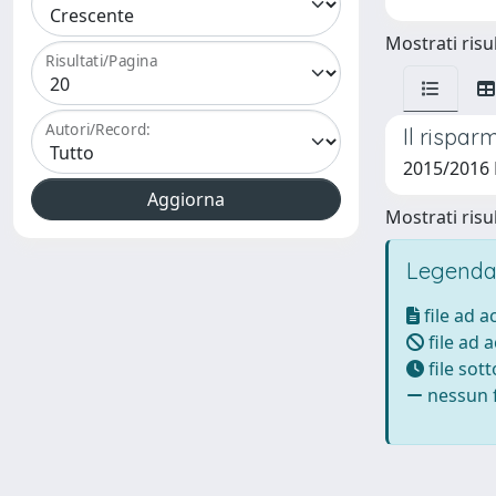
Mostrati risul
Risultati/Pagina
Autori/Record:
Il rispar
2015/2016 
Mostrati risul
Legenda
file ad 
file ad 
file sot
nessun f