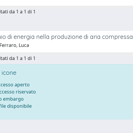
tati da 1 a 1 di 1
mio di energia nella produzione di aria compressa
Ferraro, Luca
tati da 1 a 1 di 1
 icone
accesso aperto
accesso riservato
to embargo
ile disponibile