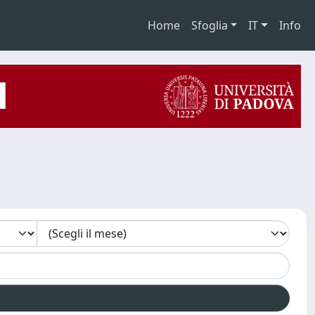
Home
Sfoglia
IT
Info