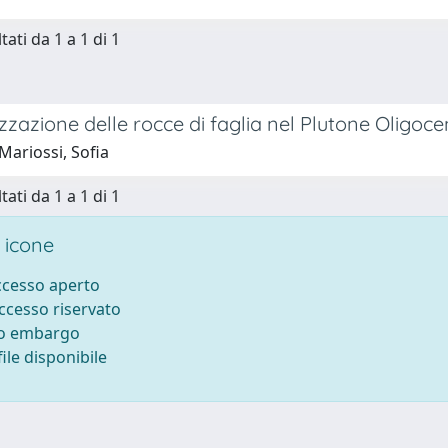
tati da 1 a 1 di 1
zzazione delle rocce di faglia nel Plutone Oligoceni
Mariossi, Sofia
tati da 1 a 1 di 1
 icone
accesso aperto
accesso riservato
to embargo
ile disponibile