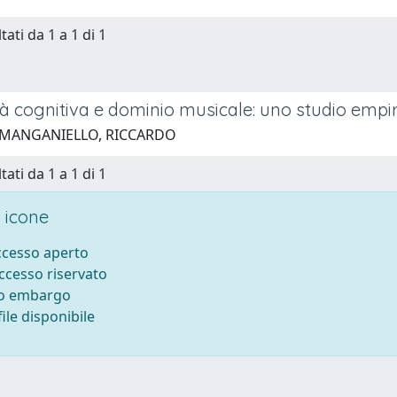
tati da 1 a 1 di 1
ità cognitiva e dominio musicale: uno studio empir
 MANGANIELLO, RICCARDO
tati da 1 a 1 di 1
 icone
accesso aperto
accesso riservato
to embargo
ile disponibile