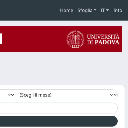
Home
Sfoglia
IT
Info