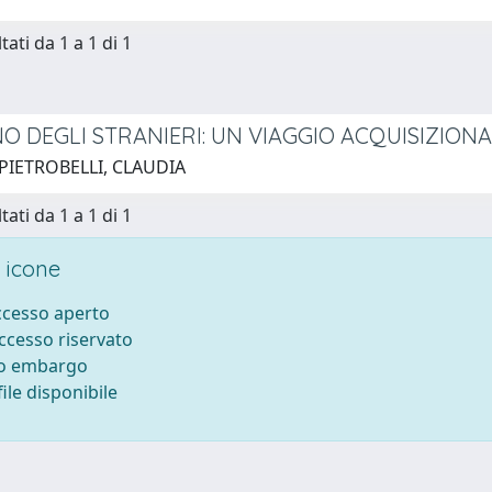
tati da 1 a 1 di 1
NO DEGLI STRANIERI: UN VIAGGIO ACQUISIZION
 PIETROBELLI, CLAUDIA
tati da 1 a 1 di 1
 icone
accesso aperto
accesso riservato
to embargo
ile disponibile