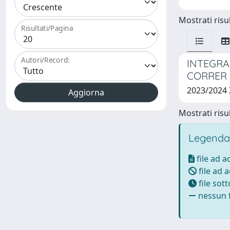
Mostrati risul
Risultati/Pagina
Autori/Record:
INTEGRA
CORRER
2023/2024
Mostrati risul
Legenda
file ad 
file ad 
file sot
nessun f