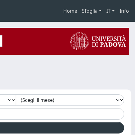
Home
Sfoglia
IT
Info