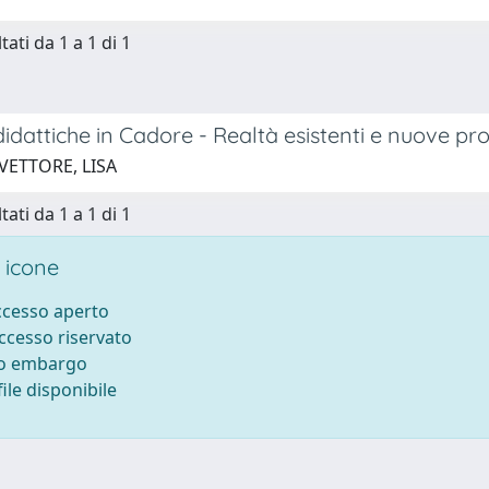
tati da 1 a 1 di 1
didattiche in Cadore - Realtà esistenti e nuove pr
VETTORE, LISA
tati da 1 a 1 di 1
 icone
accesso aperto
accesso riservato
to embargo
ile disponibile