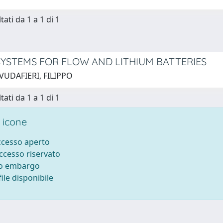
tati da 1 a 1 di 1
SYSTEMS FOR FLOW AND LITHIUM BATTERIES
VUDAFIERI, FILIPPO
tati da 1 a 1 di 1
 icone
accesso aperto
accesso riservato
to embargo
ile disponibile