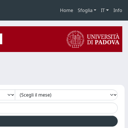
Home
Sfoglia
IT
Info