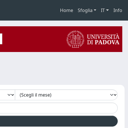
Home
Sfoglia
IT
Info