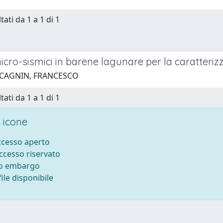
tati da 1 a 1 di 1
cro-sismici in barene lagunare per la caratterizz
 CAGNIN, FRANCESCO
tati da 1 a 1 di 1
 icone
accesso aperto
accesso riservato
to embargo
ile disponibile