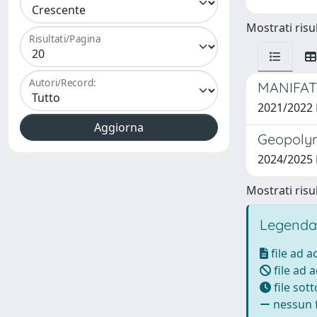
Mostrati risul
Risultati/Pagina
Autori/Record:
MANIFAT
2021/2022
Geopolym
2024/2025
Mostrati risul
Legenda
file ad 
file ad 
file sot
nessun f