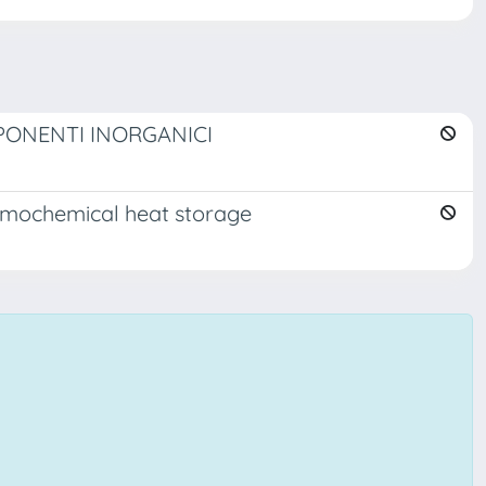
PONENTI INORGANICI
rmochemical heat storage