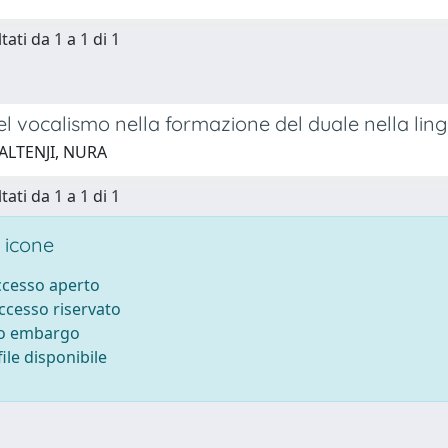
tati da 1 a 1 di 1
del vocalismo nella formazione del duale nella li
ALTENJI, NURA
tati da 1 a 1 di 1
 icone
accesso aperto
accesso riservato
to embargo
ile disponibile