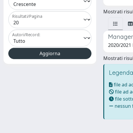
Mostrati risul
Risultati/Pagina
Autori/Record:
Manageme
2020/2021
Mostrati risul
Legenda
file ad 
file ad 
file sot
nessun f