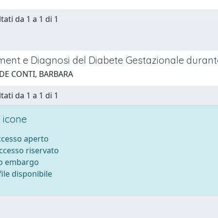
tati da 1 a 1 di 1
nt e Diagnosi del Diabete Gestazionale durant
 DE CONTI, BARBARA
tati da 1 a 1 di 1
 icone
accesso aperto
accesso riservato
to embargo
ile disponibile