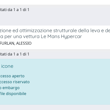
tati da 1 a 1 di 1
ione ed ottimizzazione strutturale della leva e 
va per una vettura Le Mans Hypercar
 FURLAN, ALESSIO
tati da 1 a 1 di 1
 icone
accesso aperto
accesso riservato
to embargo
ile disponibile