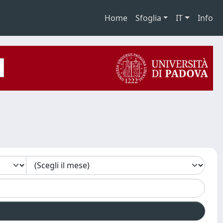
Home
Sfoglia
IT
Info