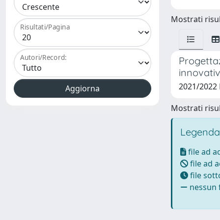
Mostrati risul
Risultati/Pagina
Autori/Record:
Progettaz
innovati
2021/2022
Mostrati risul
Legenda
file ad 
file ad 
file sot
nessun f