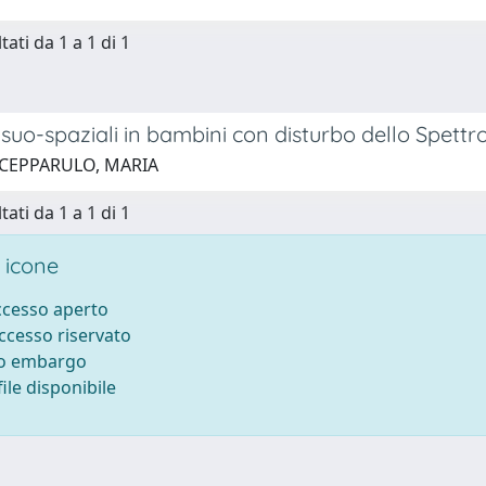
tati da 1 a 1 di 1
visuo-spaziali in bambini con disturbo dello Spettr
 CEPPARULO, MARIA
tati da 1 a 1 di 1
 icone
accesso aperto
accesso riservato
to embargo
ile disponibile