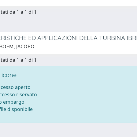
tati da 1 a 1 di 1
RISTICHE ED APPLICAZIONI DELLA TURBINA IBR
 BOEM, JACOPO
tati da 1 a 1 di 1
 icone
accesso aperto
accesso riservato
to embargo
ile disponibile