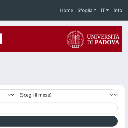
Home
Sfoglia
IT
Info