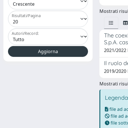
Mostrati risul
Risultati/Pagina
Autori/Record:
The coex
S.p.A. ca
2021/2022
Il ruolo 
2019/2020 
Mostrati risul
Legenda
file ad 
file ad 
file sot