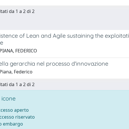
tati da 1 a 2 di 2
istence of Lean and Agile sustaining the exploit
se
 PIANA, FEDERICO
della gerarchia nel processo d'innovazione
Piana, Federico
tati da 1 a 2 di 2
 icone
accesso aperto
accesso riservato
to embargo