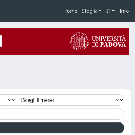
Home
Sfoglia
IT
Info