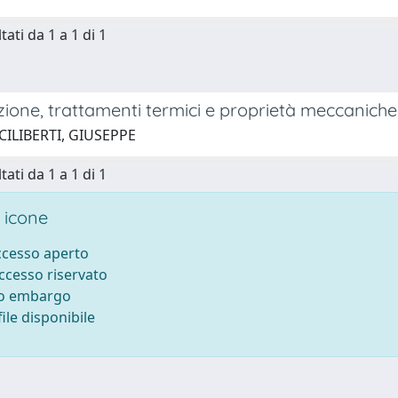
tati da 1 a 1 di 1
one, trattamenti termici e proprietà meccaniche di
CILIBERTI, GIUSEPPE
tati da 1 a 1 di 1
 icone
accesso aperto
accesso riservato
to embargo
ile disponibile