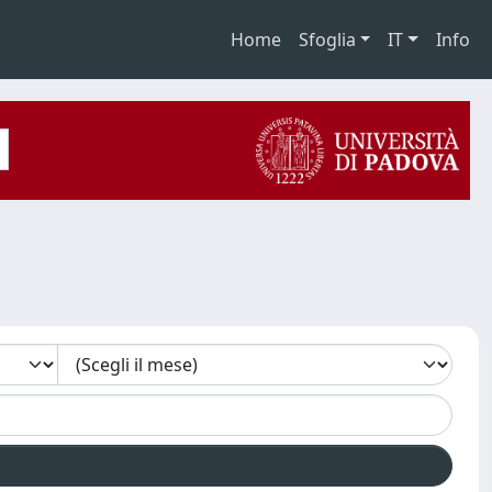
Home
Sfoglia
IT
Info