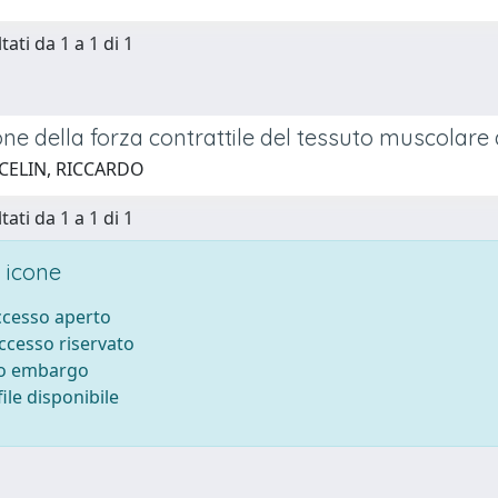
tati da 1 a 1 di 1
one della forza contrattile del tessuto muscolar
 CELIN, RICCARDO
tati da 1 a 1 di 1
 icone
accesso aperto
accesso riservato
to embargo
ile disponibile