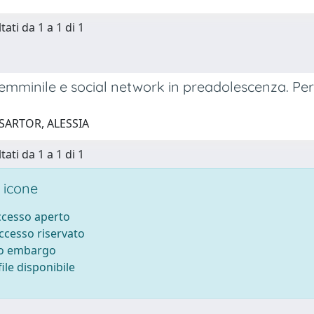
tati da 1 a 1 di 1
femminile e social network in preadolescenza. Per
 SARTOR, ALESSIA
tati da 1 a 1 di 1
 icone
accesso aperto
accesso riservato
to embargo
ile disponibile