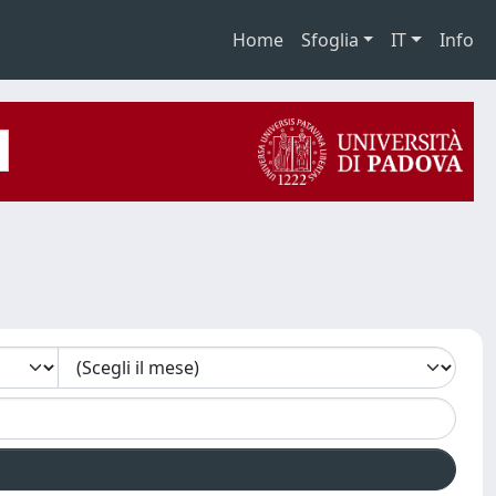
Home
Sfoglia
IT
Info