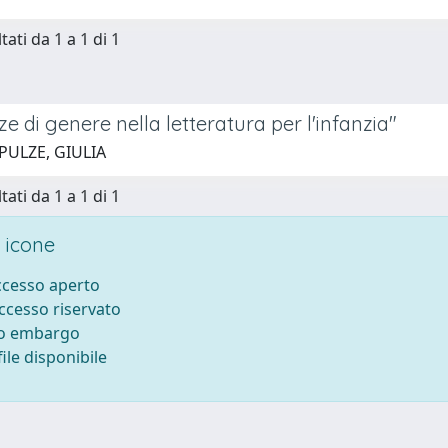
tati da 1 a 1 di 1
ze di genere nella letteratura per l'infanzia"
PULZE, GIULIA
tati da 1 a 1 di 1
 icone
accesso aperto
accesso riservato
to embargo
ile disponibile