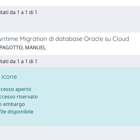
tati da 1 a 1 di 1
ntime Migration di database Oracle su Cloud
 PAGOTTO, MANUEL
tati da 1 a 1 di 1
 icone
accesso aperto
accesso riservato
to embargo
ile disponibile