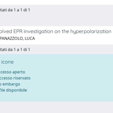
tati da 1 a 1 di 1
lved EPR investigation on the hyperpolarization o
 PANAZZOLO, LUCA
tati da 1 a 1 di 1
 icone
accesso aperto
accesso riservato
to embargo
ile disponibile