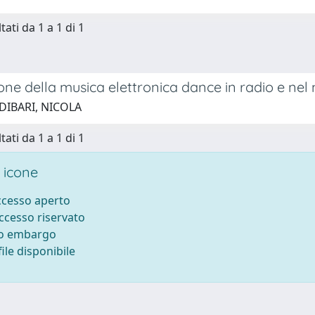
tati da 1 a 1 di 1
one della musica elettronica dance in radio e ne
DIBARI, NICOLA
tati da 1 a 1 di 1
 icone
accesso aperto
accesso riservato
to embargo
ile disponibile