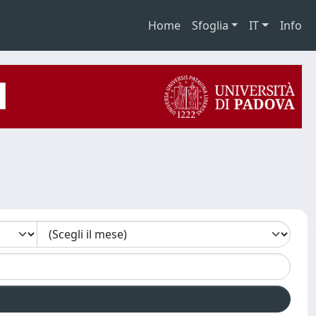
Home
Sfoglia
IT
Info