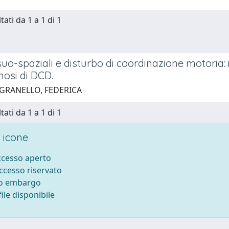
tati da 1 a 1 di 1
isuo-spaziali e disturbo di coordinazione motoria: i
nosi di DCD.
 GRANELLO, FEDERICA
tati da 1 a 1 di 1
 icone
accesso aperto
accesso riservato
to embargo
ile disponibile