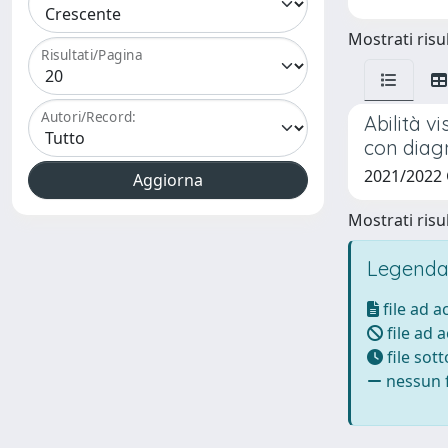
Mostrati risul
Risultati/Pagina
Autori/Record:
Abilità v
con diag
2021/2022
Mostrati risul
Legenda
file ad 
file ad 
file sot
nessun f