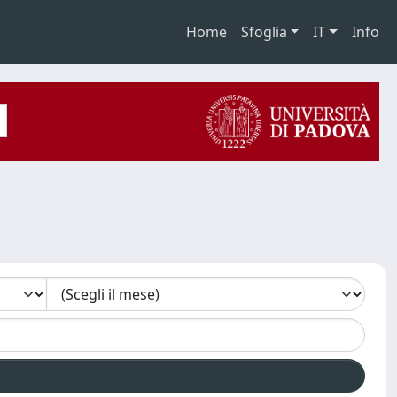
Home
Sfoglia
IT
Info