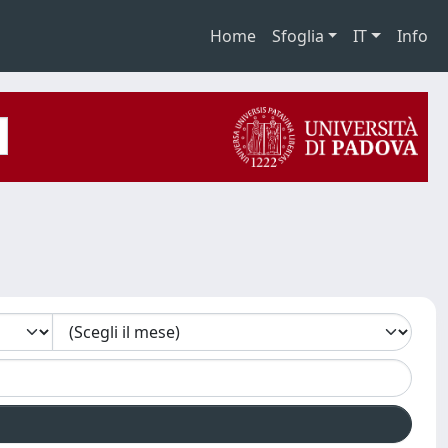
Home
Sfoglia
IT
Info