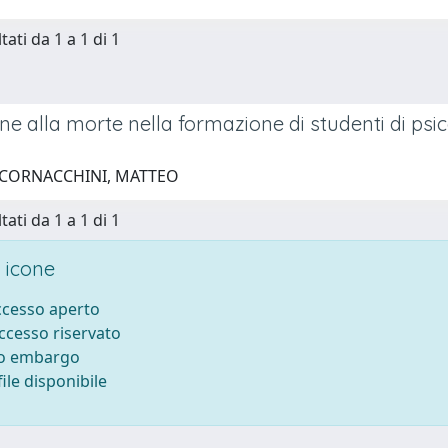
tati da 1 a 1 di 1
e alla morte nella formazione di studenti di psico
 CORNACCHINI, MATTEO
tati da 1 a 1 di 1
 icone
accesso aperto
accesso riservato
to embargo
ile disponibile