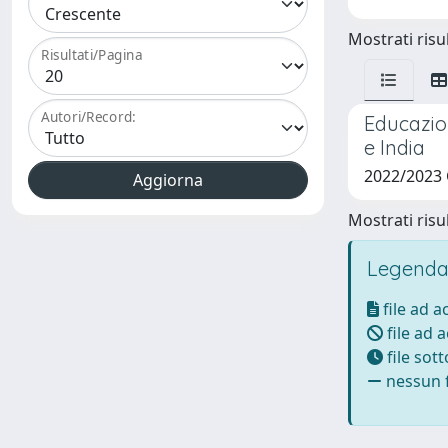
Mostrati risul
Risultati/Pagina
Autori/Record:
Educazion
e India
2022/2023
Mostrati risul
Legenda
file ad 
file ad 
file sot
nessun f