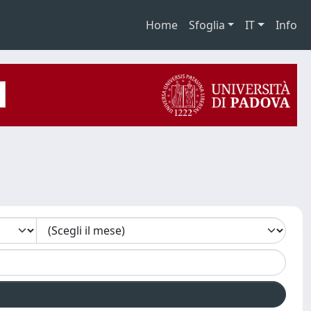
Home
Sfoglia
IT
Info