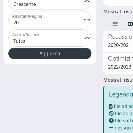
Mostrati risul
Risultati/Pagina
Autori/Record:
Recession
2020/2021
Optimizi
2022/2023
Mostrati risul
Legenda
file ad 
file ad 
file sot
nessun f