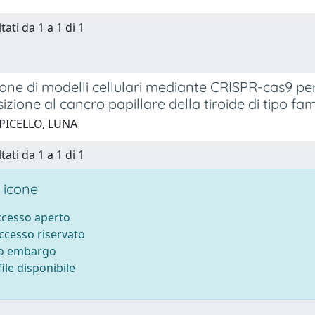
tati da 1 a 1 di 1
ne di modelli cellulari mediante CRISPR-cas9 per 
izione al cancro papillare della tiroide di tipo fami
 PICELLO, LUNA
tati da 1 a 1 di 1
 icone
accesso aperto
accesso riservato
to embargo
ile disponibile