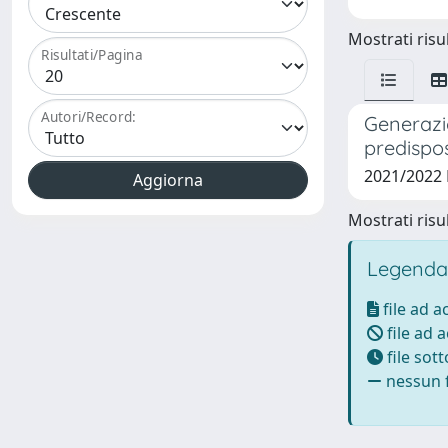
Mostrati risul
Risultati/Pagina
Autori/Record:
Generazio
predispos
2021/2022
Mostrati risul
Legenda
file ad 
file ad 
file sot
nessun f