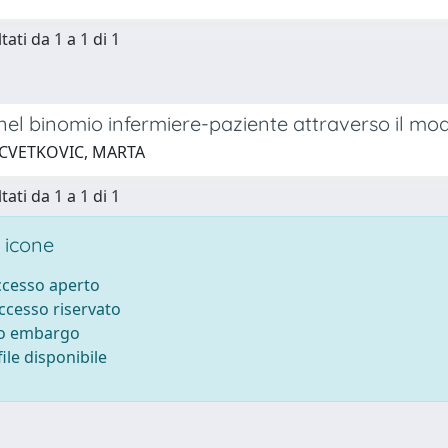
tati da 1 a 1 di 1
 nel binomio infermiere-paziente attraverso il mod
 CVETKOVIC, MARTA
tati da 1 a 1 di 1
 icone
accesso aperto
accesso riservato
to embargo
ile disponibile