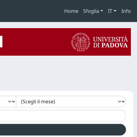
Home
Sfoglia
IT
Info