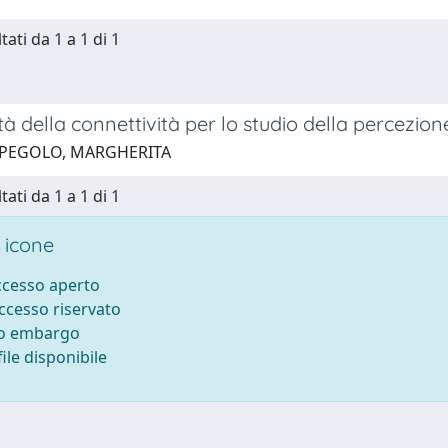
tati da 1 a 1 di 1
ità della connettività per lo studio della percezio
 PEGOLO, MARGHERITA
tati da 1 a 1 di 1
 icone
accesso aperto
accesso riservato
to embargo
ile disponibile