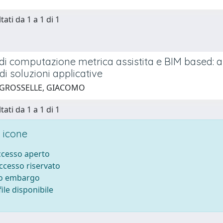
tati da 1 a 1 di 1
di computazione metrica assistita e BIM based: an
di soluzioni applicative
 GROSSELLE, GIACOMO
tati da 1 a 1 di 1
 icone
accesso aperto
accesso riservato
to embargo
ile disponibile