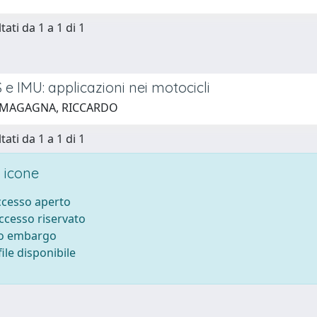
tati da 1 a 1 di 1
 IMU: applicazioni nei motocicli
 MAGAGNA, RICCARDO
tati da 1 a 1 di 1
 icone
accesso aperto
accesso riservato
to embargo
ile disponibile