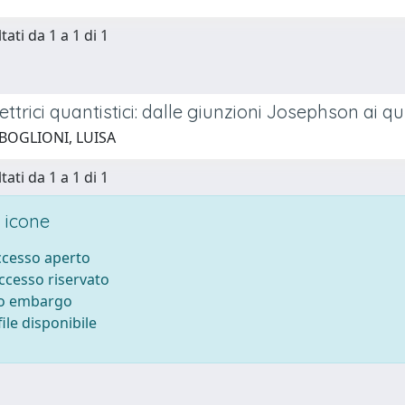
tati da 1 a 1 di 1
elettrici quantistici: dalle giunzioni Josephson ai qu
 BOGLIONI, LUISA
tati da 1 a 1 di 1
 icone
accesso aperto
accesso riservato
to embargo
ile disponibile