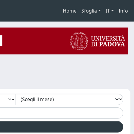
Home
Sfoglia
IT
Info