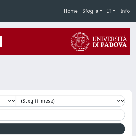
Home
Sfoglia
IT
Info