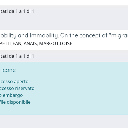
tati da 1 a 1 di 1
bility and Immobility. On the concept of "migran
 PETITJEAN, ANAIS, MARGOT,LOISE
tati da 1 a 1 di 1
 icone
accesso aperto
accesso riservato
to embargo
ile disponibile