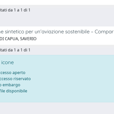
tati da 1 a 1 di 1
 sintetico per un’aviazione sostenibile – Compara
 DI CAPUA, SAVERIO
tati da 1 a 1 di 1
 icone
accesso aperto
accesso riservato
to embargo
ile disponibile