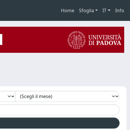
Home
Sfoglia
IT
Info