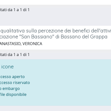
tati da 1 a 1 di 1
qualitativa sulla percezione dei benefici dell'attiv
ociazione "San Bassiano" di Bassano del Grappa
 ANASTASIO, VERONICA
tati da 1 a 1 di 1
 icone
accesso aperto
accesso riservato
to embargo
ile disponibile