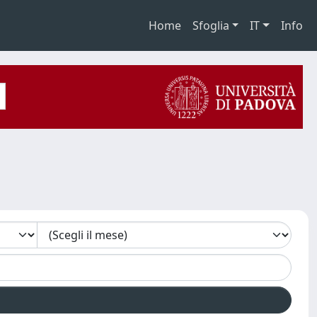
Home
Sfoglia
IT
Info