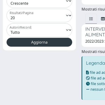
Mostrati risul
Risultati/Pagina
Autori/Record:
INTERVE
ALIMENT
2022/2023
Mostrati risul
Legenda
file ad 
file ad 
file sot
nessun f