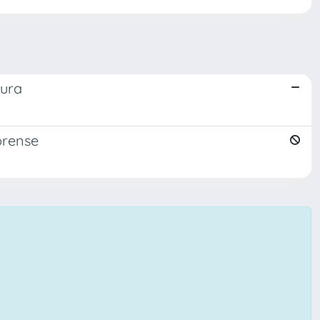
tura
forense