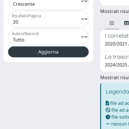
Mostrati risul
Risultati/Pagina
Autori/Record:
I correlat
2020/2021
La trascr
2024/2025
Mostrati risul
Legenda
file ad 
file ad 
file sot
nessun f