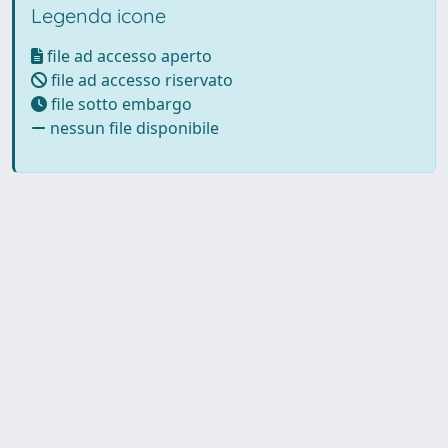
Legenda icone
file ad accesso aperto
file ad accesso riservato
file sotto embargo
nessun file disponibile
Powered by UNITESI
-
Info
Sistema
-
Licenza
-
Utilizzo dei
Copyright © 2026
cookie
-
Area riservata