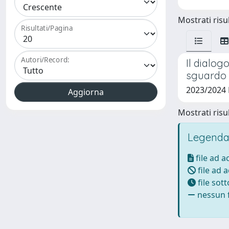
Mostrati risul
Risultati/Pagina
Autori/Record:
Il dialog
sguardo 
2023/2024
Mostrati risul
Legenda
file ad 
file ad 
file sot
nessun f