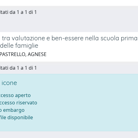
tati da 1 a 1 di 1
o tra valutazione e ben-essere nella scuola primar
delle famiglie
 PASTRELLO, AGNESE
tati da 1 a 1 di 1
 icone
accesso aperto
accesso riservato
to embargo
ile disponibile