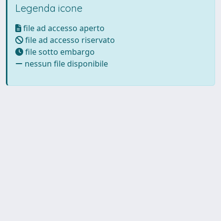
Legenda icone
file ad accesso aperto
file ad accesso riservato
file sotto embargo
nessun file disponibile
Powered by UNITESI
-
Info
Sistema
-
Licenza
-
Utilizzo dei
Copyright © 2026
cookie
-
Area riservata