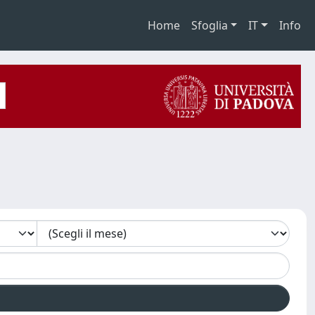
Home
Sfoglia
IT
Info