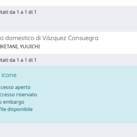
tati da 1 a 1 di 1
tto domestico di Vázquez Consuegra
IKETANI, YUUICHI
tati da 1 a 1 di 1
 icone
accesso aperto
accesso riservato
to embargo
ile disponibile